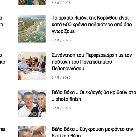
6 / 8 / 2026
α
Το αρχαίο λιμάνι της Κορίνθου είναι
ση
κατά 500 χρόνια παλαιότερο από όσο
γνωρίζαμε
6 / 8 / 2026
ο
Συνάντηση του Περιφερειάρχη με τον
ικό
πρύτανη του Πανεπιστημίου
Πελοποννήσου
6 / 8 / 2026
Βέλο Βόχα .. Οι εκλογές θα κριθούν στο
.. photo finish
6 / 8 / 2026
πει
Βέλο Βόχα .. Σύγκρουση με φόντο την
δεύτερη θέση