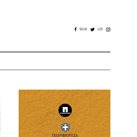
9218
125