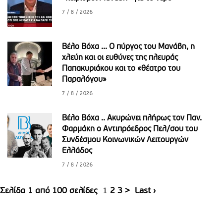
7 / 8 / 2026
Βέλο Βόχα ... Ο πύργος του Μανάβη, η
χλεύη και οι ευθύνες της πλευράς
Παπακυριάκου και το «θέατρο του
Παραλόγου»
7 / 8 / 2026
Βέλο Βόχα .. Ακυρώνει πλήρως τον Παν.
Φαρμάκη ο Αντιπρόεδρος Πελ/σου του
Συνδέσμου Κοινωνικών Λειτουργών
Ελλάδος
7 / 8 / 2026
Σελίδα 1 από 100 σελίδες
1
2
3
>
Last ›