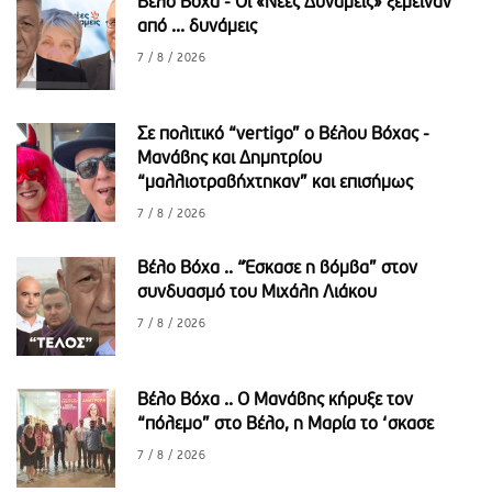
Βέλο Βόχα - Οι «Νέες Δυνάμεις» ξέμειναν
από ... δυνάμεις
7 / 8 / 2026
Σε πολιτικό “vertigo” ο Βέλου Βόχας -
Μανάβης και Δημητρίου
“μαλλιοτραβήχτηκαν” και επισήμως
7 / 8 / 2026
Βέλο Βόχα .. “Έσκασε η βόμβα” στον
συνδυασμό του Μιχάλη Λιάκου
7 / 8 / 2026
Βέλο Βόχα .. Ο Μανάβης κήρυξε τον
“πόλεμο” στο Βέλο, η Μαρία το ‘σκασε
7 / 8 / 2026