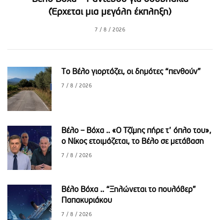
(Έρχεται μια μεγάλη έκπληξη)
7 / 8 / 2026
Το Βέλο γιορτάζει, οι δημότες “πενθούν”
7 / 8 / 2026
Βέλο – Βόχα .. «Ο Τζίμης πήρε τ’ όπλο του»,
o Νίκος ετοιμάζεται, το Βέλο σε μετάβαση
7 / 8 / 2026
Βέλο Βόχα .. “Ξηλώνεται το πουλόβερ”
Παπακυριάκου
7 / 8 / 2026