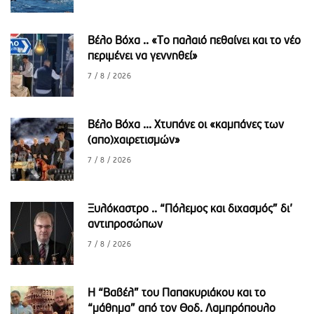
Βέλο Βόχα .. «Το παλαιό πεθαίνει και το νέο
περιμένει να γεννηθεί»
7 / 8 / 2026
Βέλο Βόχα ... Χτυπάνε οι «καμπάνες των
(απο)χαιρετισμών»
7 / 8 / 2026
Ξυλόκαστρο .. “Πόλεμος και διχασμός” δι’
αντιπροσώπων
7 / 8 / 2026
Η “Βαβέλ” του Παπακυριάκου και το
“μάθημα” από τον Θοδ. Λαμπρόπουλο