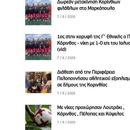
Δωρεάν μετακίνηση Κορίνθιων
φιλάθλων στο Μαρκόπουλο
7 / 8 / 2026
1ος στην κορυφή της Γ’ Εθνικής ο 
Κόρινθος - νίκη με 1-0 επι του Ιαλυ
(vid)
7 / 8 / 2026
Διάθεση από την Περιφέρεια
Πελοποννήσου αθλητικού εξοπλισ
σε δήμους της Κορινθίας
7 / 8 / 2026
Με νίκες προχώρησαν Λουτράκι ,
Κόρινθος , Πέλοπας και Κύψελος
7 / 8 / 2026