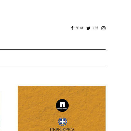
9218
125