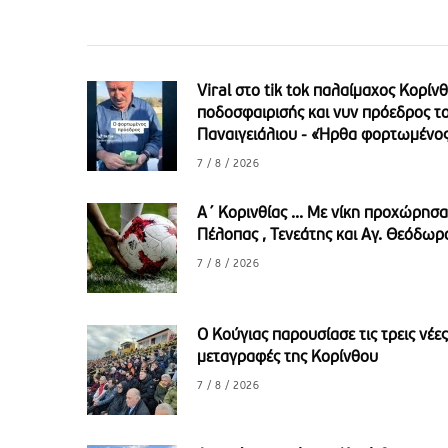
Viral στο tik tok παλαίμαχος Κορίνθ
ποδοσφαιρισής και νυν πρόεδρος τ
Παναιγειάλιου - «Ήρθα φορτωμένο
7 / 8 / 2026
A΄ Κορινθίας ... Με νίκη προχώρησ
Πέλοπας , Τενεάτης και Αγ. Θεόδωρ
7 / 8 / 2026
Ο Κούγιας παρουσίασε τις τρεις νέες
μεταγραφές της Κορίνθου
7 / 8 / 2026