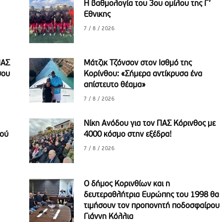
Η βαθμολογία του 3ου ομίλου της Γ’
Εθνικης
7 / 8 / 2026
ΠΑΣ
Μάτζικ Τζόνσον στον Ισθμό της
σου
Κορίνθου: «Σήμερα αντίκρυσα ένα
απίστευτο θέαμα»
7 / 8 / 2026
Νίκη Ανόδου για τον ΠΑΣ Κόρινθος με
μού
4000 κόσμο στην εξέδρα!
7 / 8 / 2026
Ο δήμος Κορινθίων και η
δευτεραθλήτρια Ευρώπης του 1998 θα
τιμήσουν τον προπονητή ποδοσφαίρου
Γιάννη Κόλλια