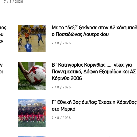
7 / 8 / 2026
ιος
Με το “δεξί” ξεκίνησε στην Α2 χάντμπο
ου
ο Ποσειδώνας Λουτρακίου
ς»
7 / 8 / 2026
αν
B΄ Κατηγορίας Κορινθίας .... νίκες για
οι
Παννεμεατικό, Δάφνη Εξαμιλίων και ΑΣ
Κόρινθο 2006
7 / 8 / 2026
Γ’ Εθνική 3ος όμιλος: Έχασε η Κόρινθος
στο Μαρκό
7 / 8 / 2026