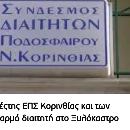
έςτης ΕΠΣ Κορινθίας και των
δαρμό διαιτητή στο Ξυλόκαστρο