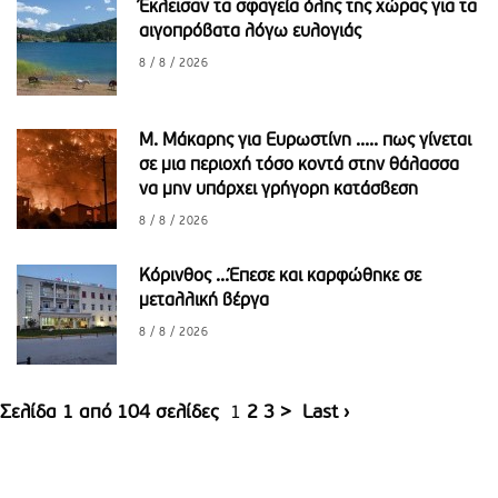
Έκλεισαν τα σφαγεία όλης της χώρας για τα
αιγοπρόβατα λόγω ευλογιάς
8 / 8 / 2026
M. Mάκαρης για Ευρωστίνη ..... πως γίνεται
σε μια περιοχή τόσο κοντά στην θάλασσα
να μην υπάρχει γρήγορη κατάσβεση
8 / 8 / 2026
Κόρινθος ...Έπεσε και καρφώθηκε σε
μεταλλική βέργα
8 / 8 / 2026
Σελίδα 1 από 104 σελίδες
1
2
3
>
Last ›