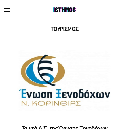
ΤΟΥΡΙΣΜΟΣ
To νεό Δ.Σ. της Ένωσης Ξονοδόχων