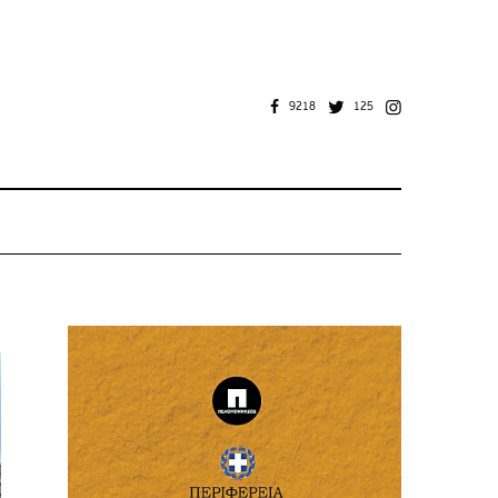
9218
125