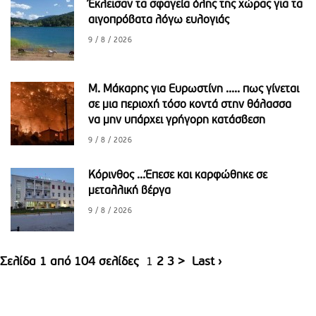
Έκλεισαν τα σφαγεία όλης της χώρας για τα
αιγοπρόβατα λόγω ευλογιάς
9 / 8 / 2026
M. Mάκαρης για Ευρωστίνη ..... πως γίνεται
σε μια περιοχή τόσο κοντά στην θάλασσα
να μην υπάρχει γρήγορη κατάσβεση
9 / 8 / 2026
Κόρινθος ...Έπεσε και καρφώθηκε σε
μεταλλική βέργα
9 / 8 / 2026
Σελίδα 1 από 104 σελίδες
1
2
3
>
Last ›