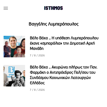
Βαγγέλης Λυμπερόπουλος
Βέλο Βόχα .. H υπόθεση Λυμπερόπουλου
έκανε «σμπαράλια» την Δημοτική Αρχή
Μανάβη
7 / 8 / 2026
Βέλο Βόχα .. Ακυρώνει πλήρως τον Παν.
Φαρμάκη ο Αντιπρόεδρος Πελ/σου του
Συνδέσμου Κοινωνικών Λειτουργών
Ελλάδος
7 / 8 / 2026