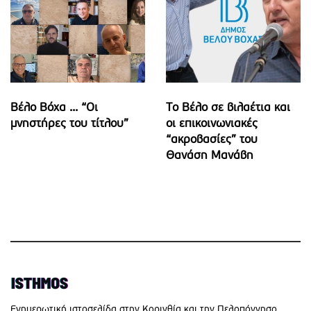
Βέλο Βόχα ... “Οι
Το Βέλο σε βιλαέτια και
μνηστήρες του τίτλου”
οι επικοινωνιακές
“ακροβασίες” του
Θανάση Μανάβη
Eνημερωτική ιστοσελίδα στην Κορινθία και την Πελοπόννησο