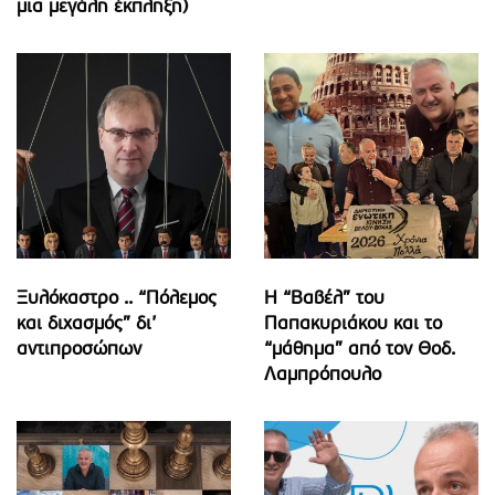
μια μεγάλη έκπληξη)
Ξυλόκαστρο .. “Πόλεμος
Η “Βαβέλ” του
και διχασμός” δι’
Παπακυριάκου και το
αντιπροσώπων
“μάθημα” από τον Θοδ.
Λαμπρόπουλο