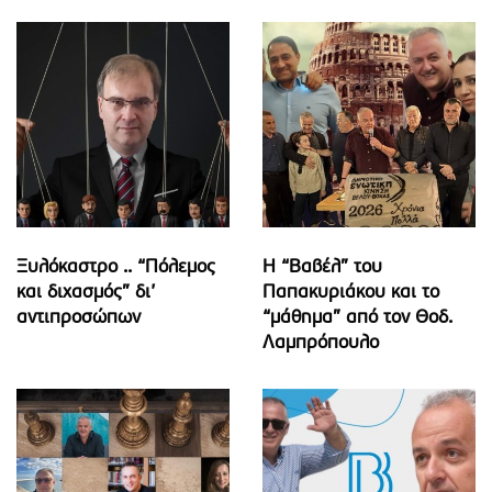
Ξυλόκαστρο .. “Πόλεμος
Η “Βαβέλ” του
και διχασμός” δι’
Παπακυριάκου και το
αντιπροσώπων
“μάθημα” από τον Θοδ.
Λαμπρόπουλο