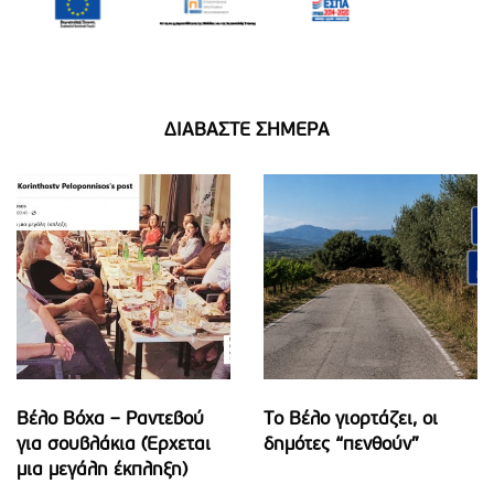
ΔΙΑΒΑΣΤΕ ΣΗΜΕΡΑ
Βέλο Βόχα – Ραντεβού
Το Βέλο γιορτάζει, οι
για σουβλάκια (Έρχεται
δημότες “πενθούν”
μια μεγάλη έκπληξη)