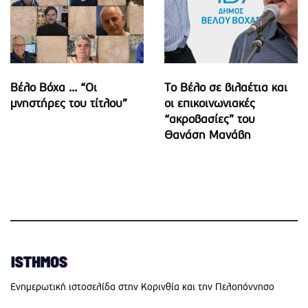
Βέλο Βόχα ... “Οι
Το Βέλο σε βιλαέτια και
μνηστήρες του τίτλου”
οι επικοινωνιακές
“ακροβασίες” του
Θανάση Μανάβη
Eνημερωτική ιστοσελίδα στην Κορινθία και την Πελοπόννησο