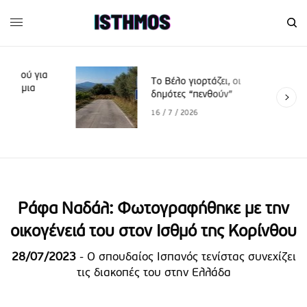
α
Το Βέλο γιορτάζει, οι
δημότες “πενθούν”
16 / 7 / 2026
Ράφα Ναδάλ: Φωτογραφήθηκε με την
οικογένειά του στον Ισθμό της Κορίνθου
28/07/2023
- Ο σπουδαίος Ισπανός τενίστας συνεχίζει
τις διακοπές του στην Ελλάδα