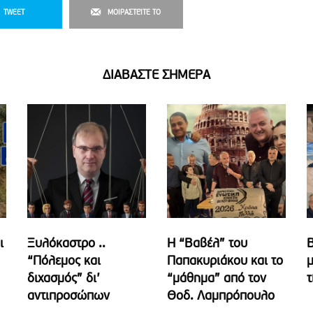
TWEET
ΜΟΙΡΑΣΤΕΊΤΕ ΤΟ
ΔΙΑΒΑΣΤΕ ΣΗΜΕΡΑ
ι
Ξυλόκαστρο ..
Η “Βαβέλ” του
Β
“Πόλεμος και
Παπακυριάκου και το
μ
διχασμός” δι’
“μάθημα” από τον
τ
αντιπροσώπων
Θοδ. Λαμπρόπουλο