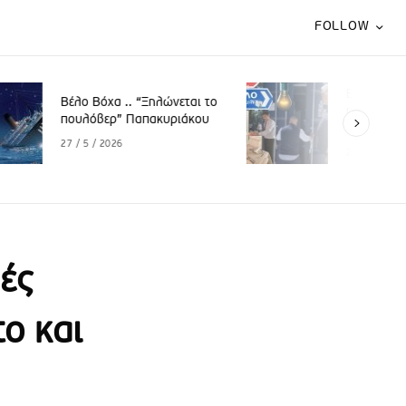
FOLLOW
Βέλο Βόχα .. «Το παλαιό
νεται το
πεθαίνει και το νέο περιμένει
ριάκου
να γεννηθεί»
29 / 4 / 2026
ές
ο και