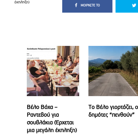
έκπληξη)
ΜΟΙΡΆΣΤΕ ΤΟ
Βέλο Βόχα –
Το Βέλο γιορτάζει, ο
Ραντεβού για
δημότες “πενθούν”
σουβλάκια (Έρχεται
μια μεγάλη έκπληξη)