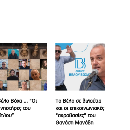
έλο Βόχα ... “Οι
Το Βέλο σε βιλαέτια
νηστήρες του
και οι επικοινωνιακές
ίτλου”
“ακροβασίες” του
Θανάση Μανάβη