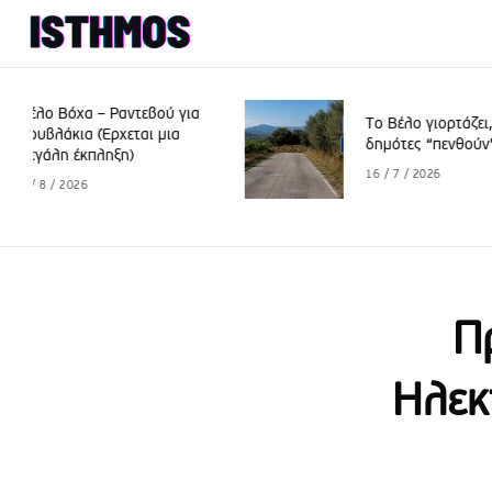
Το Βέλο γιορτάζει, οι
δημότες “πενθούν”
16 / 7 / 2026
Π
Ηλεκ