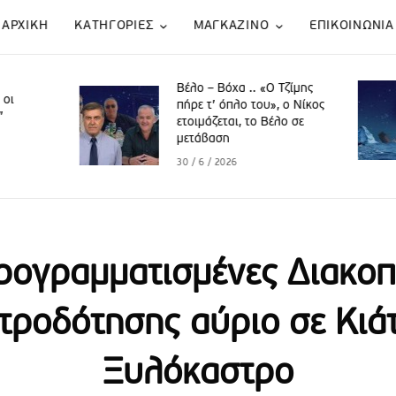
ΑΡΧΙΚΗ
KATΗΓΟΡΙΕΣ
ΜΑΓΚΑΖΙΝΟ
ΕΠΙΚΟΙΝΩΝΙΑ
Βέλο – Βόχα .. «Ο Τζίμης
Βέλο Βόχα .. “Ξηλώ
πήρε τ’ όπλο του», o Νίκος
πουλόβερ” Παπακυ
ετοιμάζεται, το Βέλο σε
μετάβαση
27 / 5 / 2026
30 / 6 / 2026
ρογραμματισμένες Διακοπ
τροδότησης αύριο σε Κιάτ
Ξυλόκαστρο