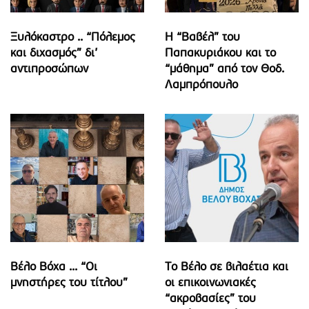
Ξυλόκαστρο .. “Πόλεμος
Η “Βαβέλ” του
και διχασμός” δι’
Παπακυριάκου και το
αντιπροσώπων
“μάθημα” από τον Θοδ.
Λαμπρόπουλο
Βέλο Βόχα ... “Οι
Το Βέλο σε βιλαέτια και
μνηστήρες του τίτλου”
οι επικοινωνιακές
“ακροβασίες” του