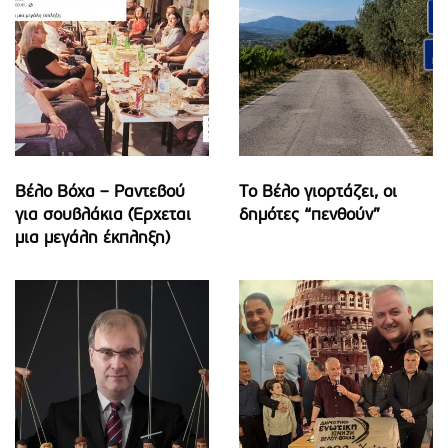
Βέλο Βόχα – Ραντεβού
Το Βέλο γιορτάζει, οι
για σουβλάκια (Έρχεται
δημότες “πενθούν”
μια μεγάλη έκπληξη)