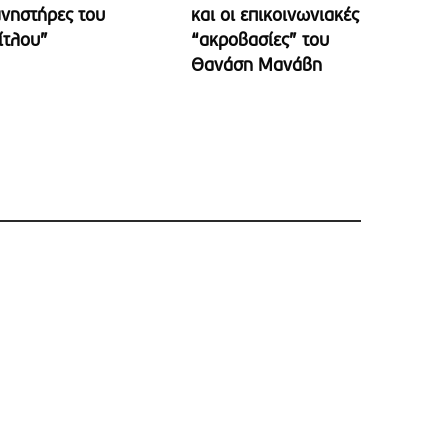
νηστήρες του
και οι επικοινωνιακές
ίτλου”
“ακροβασίες” του
Θανάση Μανάβη