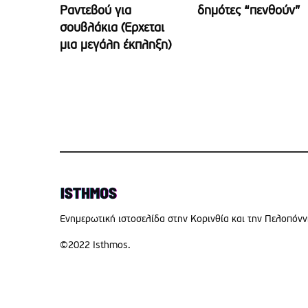
Ραντεβού για
δημότες “πενθούν”
σουβλάκια (Έρχεται
μια μεγάλη έκπληξη)
Eνημερωτική ιστοσελίδα στην Κορινθία και την Πελοπόν
©2022 Isthmos.