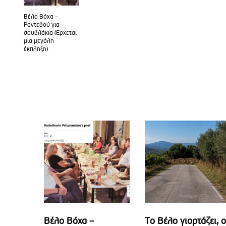
Βέλο Βόχα –
Ραντεβού για
σουβλάκια (Έρχεται
μια μεγάλη
έκπληξη)
Βέλο Βόχα –
Το Βέλο γιορτάζει, ο