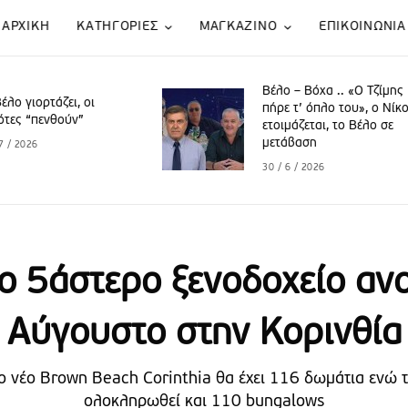
ΑΡΧΙΚΗ
KATΗΓΟΡΙΕΣ
ΜΑΓΚΑΖΙΝΟ
ΕΠΙΚΟΙΝΩΝΙΑ
Βέλο – Βόχα .. «Ο Τζίμης
Βέλο Βόχα 
πήρε τ’ όπλο του», o Νίκος
πουλόβερ”
ετοιμάζεται, το Βέλο σε
μετάβαση
27 / 5 / 2026
30 / 6 / 2026
ο 5άστερο ξενοδοχείο ανο
Αύγουστο στην Κορινθία
ο νέο Brown Beach Corinthia θα έχει 116 δωμάτια ενώ 
ολοκληρωθεί και 110 bungalows