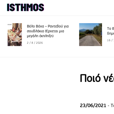
βού για
Το Βέλο γιορτάζει, οι
ι μια
δημότες “πενθούν”
16 / 7 / 2026
Ποιό νέ
23/06/2021
- Τ