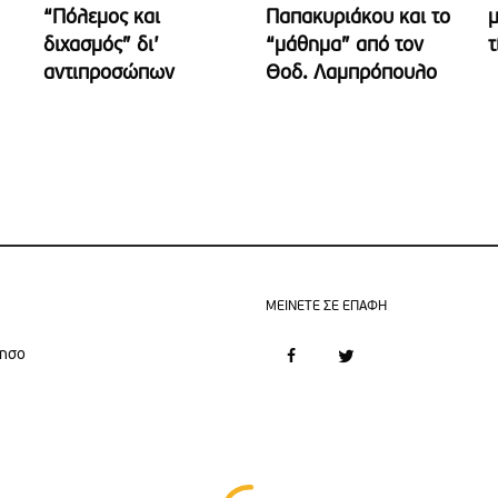
“Πόλεμος και
Παπακυριάκου και το
μ
διχασμός” δι’
“μάθημα” από τον
τ
αντιπροσώπων
Θοδ. Λαμπρόπουλο
MEINETE ΣΕ ΕΠΑΦΗ
νησο