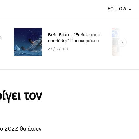
FOLLOW
Βέλο Βόχα .. «Το παλαιό
.. “Ξηλώνεται το
πεθαίνει και το νέο περιμένει
 Παπακυριάκου
να γεννηθεί»
29 / 4 / 2026
ίγει τον
το 2022 θα έχουν