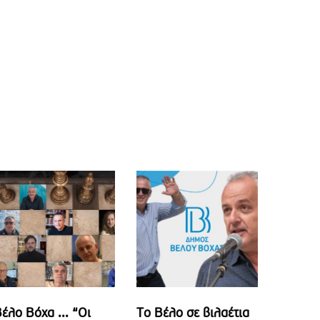
έλο Βόχα ... “Οι
Το Βέλο σε βιλαέτια