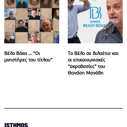
Βέλο Βόχα ... “Οι
Το Βέλο σε βιλαέτια και
μνηστήρες του τίτλου”
οι επικοινωνιακές
“ακροβασίες” του
Θανάση Μανάβη