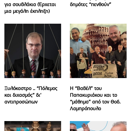
για σουβλάκια (Έρχεται
δημότες “πενθούν”
μια μεγάλη έκπληξη)
Ξυλόκαστρο .. “Πόλεμος
Η “Βαβέλ” του
και διχασμός” δι’
Παπακυριάκου και το
αντιπροσώπων
“μάθημα” από τον Θοδ.
Λαμπρόπουλο