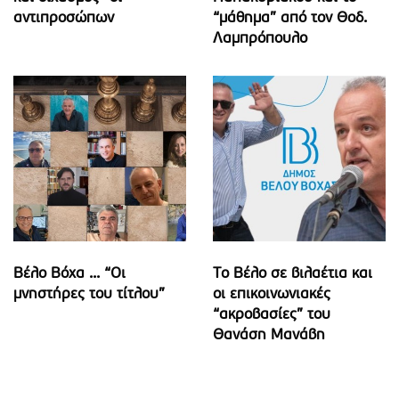
αντιπροσώπων
“μάθημα” από τον Θοδ.
Λαμπρόπουλο
Βέλο Βόχα ... “Οι
Το Βέλο σε βιλαέτια και
μνηστήρες του τίτλου”
οι επικοινωνιακές
“ακροβασίες” του
Θανάση Μανάβη