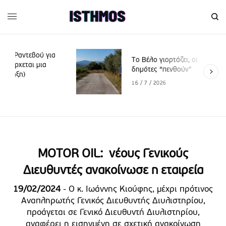
για
Το Βέλο γιορτάζει, οι
δημότες “πενθούν”
16 / 7 / 2026
MOTOR OIL: νέους Γενικούς
Διευθυντές ανακοίνωσε η εταιρεία
19/02/2024
- Ο κ. Ιωάννης Κιούφης, μέχρι πρότινος
Αναπληρωτής Γενικός Διευθυντής Διυλιστηρίου,
προάγεται σε Γενικό Διευθυντή Διυλιστηρίου,
αναφέρει η εισηγμένη σε σχετική ανακοίνωση