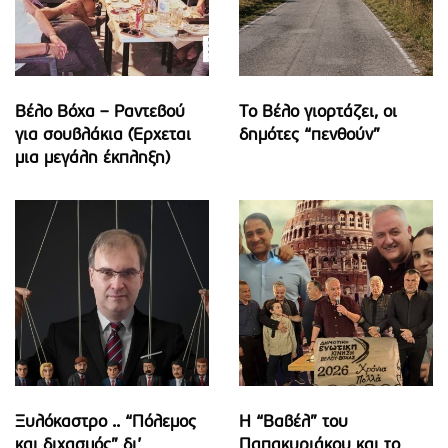
Βέλο Βόχα – Ραντεβού
Το Βέλο γιορτάζει, οι
για σουβλάκια (Έρχεται
δημότες “πενθούν”
μια μεγάλη έκπληξη)
Ξυλόκαστρο .. “Πόλεμος
Η “Βαβέλ” του
και διχασμός” δι’
Παπακυριάκου και το