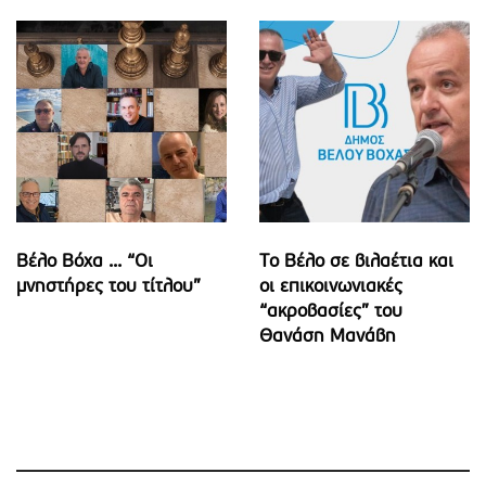
Βέλο Βόχα ... “Οι
Το Βέλο σε βιλαέτια και
μνηστήρες του τίτλου”
οι επικοινωνιακές
“ακροβασίες” του
Θανάση Μανάβη