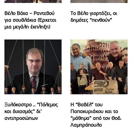
Βέλο Βόχα – Ραντεβού
Το Βέλο γιορτάζει, οι
για σουβλάκια (Έρχεται
δημότες “πενθούν”
μια μεγάλη έκπληξη)
Ξυλόκαστρο .. “Πόλεμος
Η “Βαβέλ” του
και διχασμός” δι’
Παπακυριάκου και το
αντιπροσώπων
“μάθημα” από τον Θοδ.
Λαμπρόπουλο