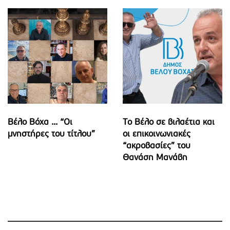
Βέλο Βόχα ... “Οι
Το Βέλο σε βιλαέτια και
μνηστήρες του τίτλου”
οι επικοινωνιακές
“ακροβασίες” του
Θανάση Μανάβη