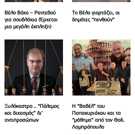
Βέλο Βόχα – Ραντεβού
Το Βέλο γιορτάζει, οι
για σουβλάκια (Έρχεται
δημότες “πενθούν”
μια μεγάλη έκπληξη)
Ξυλόκαστρο .. “Πόλεμος
Η “Βαβέλ” του
και διχασμός” δι’
Παπακυριάκου και το
αντιπροσώπων
“μάθημα” από τον Θοδ.
Λαμπρόπουλο