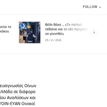
FOLLOW
Βέλο Βόχα .. «Το παλαιό
νεται το
πεθαίνει και το νέο περιμένει
ριάκου
να γεννηθεί»
29 / 4 / 2026
 Γευσιγνωσίας Οίνων
 Ελλάδα σε διάφορα
ρίου Αναλύσεων και
ΥΟΙΝ-ΕΥΑΝ Οινικοί