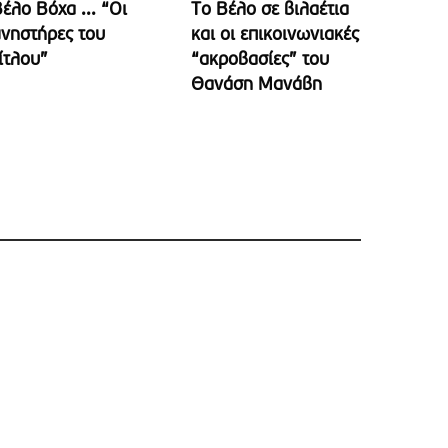
έλο Βόχα ... “Οι
Το Βέλο σε βιλαέτια
νηστήρες του
και οι επικοινωνιακές
ίτλου”
“ακροβασίες” του
Θανάση Μανάβη