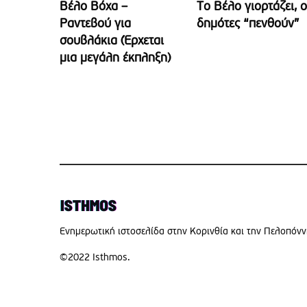
Βέλο Βόχα –
Το Βέλο γιορτάζει, ο
Ραντεβού για
δημότες “πενθούν”
σουβλάκια (Έρχεται
μια μεγάλη έκπληξη)
Eνημερωτική ιστοσελίδα στην Κορινθία και την Πελοπόν
©2022 Isthmos.