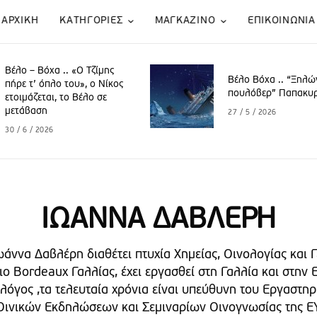
ΑΡΧΙΚΗ
KATΗΓΟΡΙΕΣ
ΜΑΓΚΑΖΙΝΟ
ΕΠΙΚΟΙΝΩΝΙΑ
Βέλο – Βόχα .. «Ο Τζίμης
Βέλο Βόχα .. “Ξηλώ
πήρε τ’ όπλο του», o Νίκος
πουλόβερ” Παπακυ
ετοιμάζεται, το Βέλο σε
μετάβαση
27 / 5 / 2026
30 / 6 / 2026
ΙΩΑΝΝΑ ΔΑΒΛΕΡΗ
ωάννα Δαβλέρη διαθέτει πτυχία Χημείας, Οινολογίας και
ιο Βordeaux Γαλλίας, έχει εργασθεί στη Γαλλία και στην
ολόγος ,τα τελευταία χρόνια είναι υπεύθυνη του Εργαστη
Οινικών Εκδηλώσεων και Σεμιναρίων Οινογνωσίας της Ε