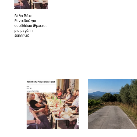
Βέλο Βόχα –
Ραντεβού για
σουβλάκια (Έρχεται
μια μεγάλη
έκπληξη)