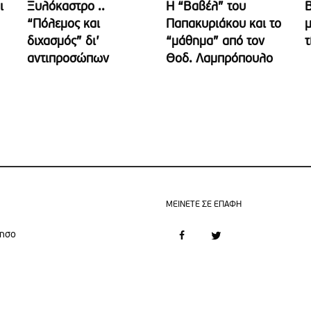
ι
Ξυλόκαστρο ..
Η “Βαβέλ” του
Β
“Πόλεμος και
Παπακυριάκου και το
μ
διχασμός” δι’
“μάθημα” από τον
τ
αντιπροσώπων
Θοδ. Λαμπρόπουλο
MEINETE ΣΕ ΕΠΑΦΗ
νησο