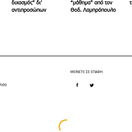
διχασμός” δι’
“μάθημα” από τον
τ
αντιπροσώπων
Θοδ. Λαμπρόπουλο
MEINETE ΣΕ ΕΠΑΦΗ
νησο