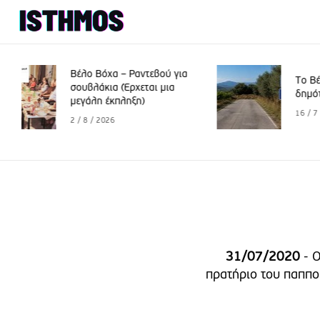
βού για
Το Βέλο γιορτάζει, οι
 μια
δημότες “πενθούν”
16 / 7 / 2026
31/07/2020
- O
πρατήριο του παππο