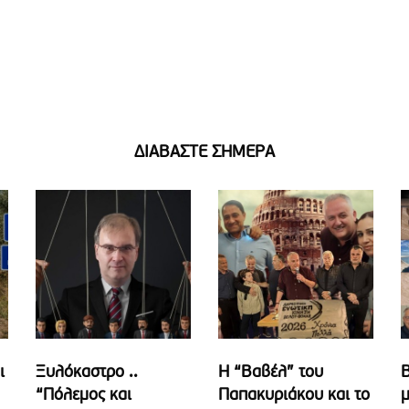
ΔΙΑΒΑΣΤΕ ΣΗΜΕΡΑ
ι
Ξυλόκαστρο ..
Η “Βαβέλ” του
Β
“Πόλεμος και
Παπακυριάκου και το
μ