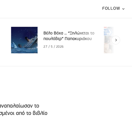
FOLLOW
Βέλο Βόχα .. «Το παλαιό
.. “Ξηλώνεται το
πεθαίνει και το νέο περιμένει
 Παπακυριάκου
να γεννηθεί»
29 / 4 / 2026
 αναπαλαίωσαν το
μένοι από το βιβλίο