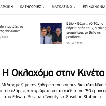
ΑΡΧΙΚΗ
KATΗΓΟΡΙΕΣ
ΜΑΓΚΑΖΙΝΟ
ΕΠΙΚΟΙΝΩΝΙΑ
Βέλο – Βόχα .. «Ο Τζίμης
Βέλο Βόχα 
πήρε τ’ όπλο του», o Νίκος
πουλόβερ”
ετοιμάζεται, το Βέλο σε
μετάβαση
27 / 5 / 2026
30 / 6 / 2026
Η Οκλαχόμα στην Κινέτα
 Μίλτος μαζί με τον ξάδερφό του και συνιδιοκτήτη Νίκο
ύ του πλήρως στα χρώματα και τα σχέδια του ’50 εμπνευσ
του Edward Ruscha «Twenty six Gasoline Stations»