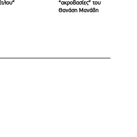
ίτλου”
“ακροβασίες” του
Θανάση Μανάβη