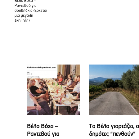
Βέλο Βόχα –
Ραντεβού για
σουβλάκια (Έρχεται
μια μεγάλη
έκπληξη)
Βέλο Βόχα –
Το Βέλο γιορτάζει, ο
Ραντεβού για
δημότες “πενθούν”