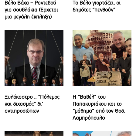
Βέλο Βόχα – Ραντεβού
Το Βέλο γιορτάζει, οι
για σουβλάκια (Έρχεται
δημότες “πενθούν”
μια μεγάλη έκπληξη)
Ξυλόκαστρο .. “Πόλεμος
Η “Βαβέλ” του
και διχασμός” δι’
Παπακυριάκου και το
αντιπροσώπων
“μάθημα” από τον Θοδ.
Λαμπρόπουλο