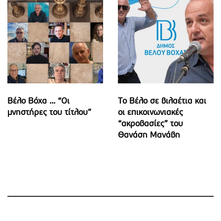
Βέλο Βόχα ... “Οι
Το Βέλο σε βιλαέτια και
μνηστήρες του τίτλου”
οι επικοινωνιακές
“ακροβασίες” του
Θανάση Μανάβη