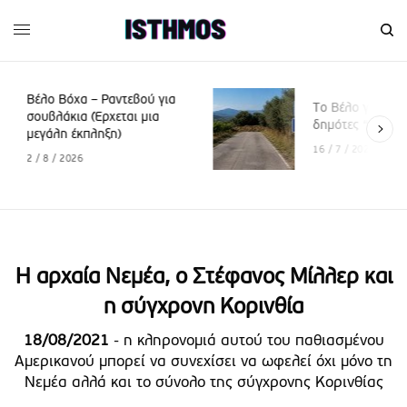
εβού για
Το Βέλο γιορτάζει, οι
αι μια
δημότες “πενθούν”
16 / 7 / 2026
Η αρχαία Νεμέα, ο Στέφανος Μίλλερ και
η σύγχρονη Κορινθία
18/08/2021
- η κληρονομιά αυτού του παθιασμένου
Αμερικανού μπορεί να συνεχίσει να ωφελεί όχι μόνο τη
Νεμέα αλλά και το σύνολο της σύγχρονης Κορινθίας