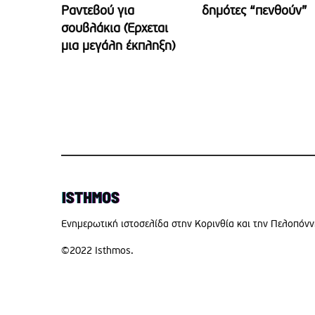
Ραντεβού για
δημότες “πενθούν”
σουβλάκια (Έρχεται
μια μεγάλη έκπληξη)
Eνημερωτική ιστοσελίδα στην Κορινθία και την Πελοπόν
©2022 Isthmos.