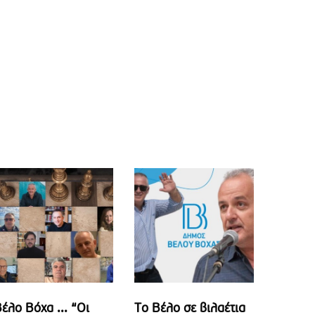
έλο Βόχα ... “Οι
Το Βέλο σε βιλαέτια