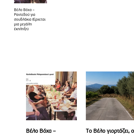
Βέλο Βόχα –
Ραντεβού για
σουβλάκια (Έρχεται
μια μεγάλη
έκπληξη)
Βέλο Βόχα –
Το Βέλο γιορτάζει, ο