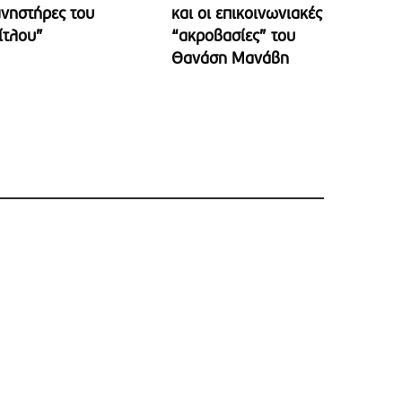
νηστήρες του
και οι επικοινωνιακές
ίτλου”
“ακροβασίες” του
Θανάση Μανάβη