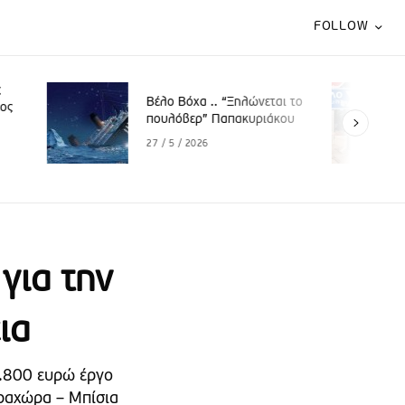
FOLLOW
Βέλο Βόχα .. «Το παλαιό
.. “Ξηλώνεται το
πεθαίνει και το νέο περιμένει
 Παπακυριάκου
να γεννηθεί»
29 / 4 / 2026
για την
ια
2.800 ευρώ έργο
ραχώρα – Μπίσια