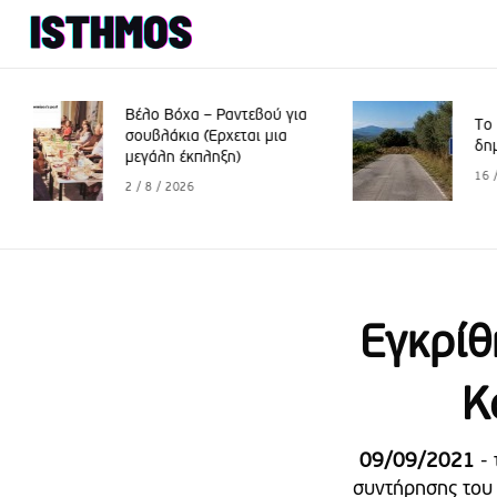
βού για
Το Βέλο γιορτάζει, οι
ι μια
δημότες “πενθούν”
16 / 7 / 2026
Εγκρίθ
Κ
09/09/2021
- 
συντήρησης του