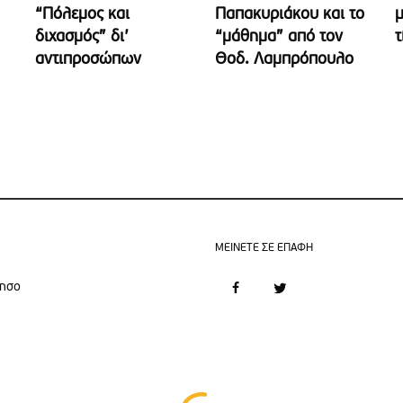
“Πόλεμος και
Παπακυριάκου και το
μ
διχασμός” δι’
“μάθημα” από τον
τ
αντιπροσώπων
Θοδ. Λαμπρόπουλο
MEINETE ΣΕ ΕΠΑΦΗ
νησο