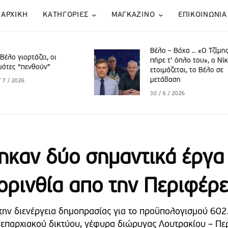
ΑΡΧΙΚΗ
KATΗΓΟΡΙΕΣ
ΜΑΓΚΑΖΙΝΟ
ΕΠΙΚΟΙΝΩΝΙΑ
Βέλο – Βόχα .. «Ο Τζίμης
Βέλο Βόχα 
πήρε τ’ όπλο του», o Νίκος
πουλόβερ”
ετοιμάζεται, το Βέλο σε
μετάβαση
27 / 5 / 2026
30 / 6 / 2026
ηκαν δύο σημαντικά έργα 
ορινθία απο την Περιφέρε
την διενέργεια δημοπρασίας για το προϋπολογισμού 60
 επαρχιακού δικτύου, γέφυρα διώρυγας Λουτρακίου – Πε