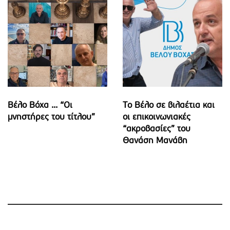
Βέλο Βόχα ... “Οι
Το Βέλο σε βιλαέτια και
μνηστήρες του τίτλου”
οι επικοινωνιακές
“ακροβασίες” του
Θανάση Μανάβη