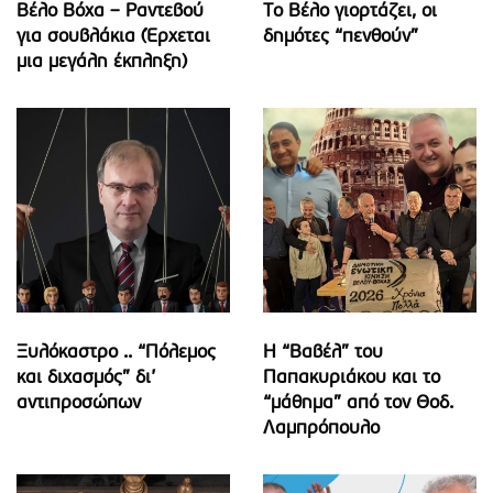
Βέλο Βόχα – Ραντεβού
Το Βέλο γιορτάζει, οι
για σουβλάκια (Έρχεται
δημότες “πενθούν”
μια μεγάλη έκπληξη)
Ξυλόκαστρο .. “Πόλεμος
Η “Βαβέλ” του
και διχασμός” δι’
Παπακυριάκου και το
αντιπροσώπων
“μάθημα” από τον Θοδ.
Λαμπρόπουλο