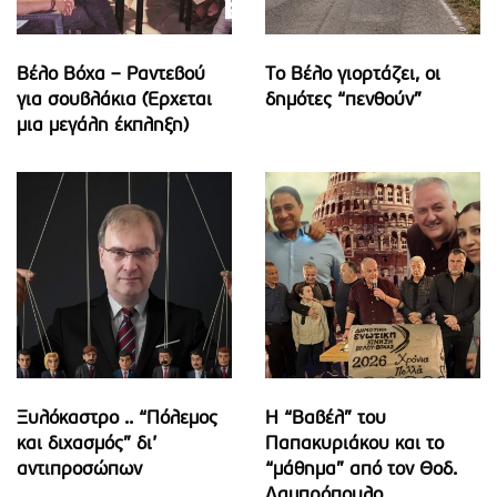
Βέλο Βόχα – Ραντεβού
Το Βέλο γιορτάζει, οι
για σουβλάκια (Έρχεται
δημότες “πενθούν”
μια μεγάλη έκπληξη)
Ξυλόκαστρο .. “Πόλεμος
Η “Βαβέλ” του
και διχασμός” δι’
Παπακυριάκου και το
αντιπροσώπων
“μάθημα” από τον Θοδ.
Λαμπρόπουλο