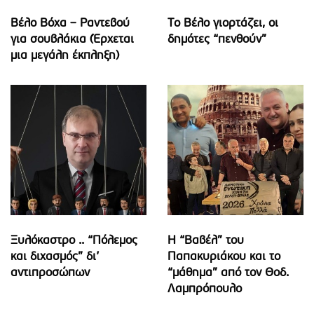
Βέλο Βόχα – Ραντεβού
Το Βέλο γιορτάζει, οι
για σουβλάκια (Έρχεται
δημότες “πενθούν”
μια μεγάλη έκπληξη)
Ξυλόκαστρο .. “Πόλεμος
Η “Βαβέλ” του
και διχασμός” δι’
Παπακυριάκου και το
αντιπροσώπων
“μάθημα” από τον Θοδ.
Λαμπρόπουλο