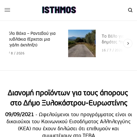
εβού για
Το Βέλο γιορτάζει, οι
ι μια
δημότες “πενθούν”
16 / 7 / 2026
Διανομή προϊόντων για τους άπορους
στο Δήμο Ξυλοκάστρου-Ευρωστίνης
09/09/2021
- Ωφελούμενοι του προγράμματος είναι οι
δικαιούχοι του Κοινωνικού Εισοδήματος Αλληλεγγύης
(ΚΕΑ) που έχουν δηλώσει ότι επιθυμούν και
συμμετέχουν στο ΤΕΒΑ