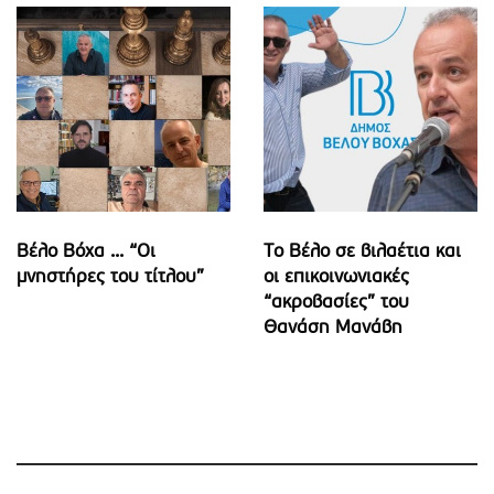
Βέλο Βόχα ... “Οι
Το Βέλο σε βιλαέτια και
μνηστήρες του τίτλου”
οι επικοινωνιακές
“ακροβασίες” του
Θανάση Μανάβη