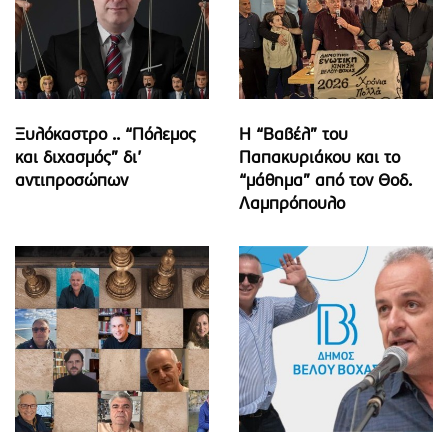
Ξυλόκαστρο .. “Πόλεμος
Η “Βαβέλ” του
και διχασμός” δι’
Παπακυριάκου και το
αντιπροσώπων
“μάθημα” από τον Θοδ.
Λαμπρόπουλο