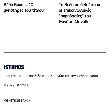
Βέλο Βόχα ... “Οι
Το Βέλο σε βιλαέτια και
μνηστήρες του τίτλου”
οι επικοινωνιακές
“ακροβασίες” του
Θανάση Μανάβη
Eνημερωτική ιστοσελίδα στην Κορινθία και την Πελοπόννησο
©2022 Isthmos.
MEINETE ΣΕ ΕΠΑΦΗ