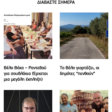
ΔΙΑΒΑΣΤΕ ΣΗΜΕΡΑ
Βέλο Βόχα – Ραντεβού
Το Βέλο γιορτάζει, οι
για σουβλάκια (Έρχεται
δημότες “πενθούν”
μια μεγάλη έκπληξη)