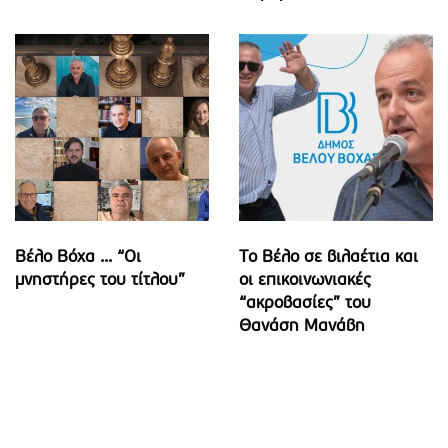
Βέλο Βόχα ... “Οι
Το Βέλο σε βιλαέτια και
μνηστήρες του τίτλου”
οι επικοινωνιακές
“ακροβασίες” του
Θανάση Μανάβη