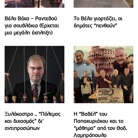
Βέλο Βόχα – Ραντεβού
Το Βέλο γιορτάζει, οι
για σουβλάκια (Έρχεται
δημότες “πενθούν”
μια μεγάλη έκπληξη)
Ξυλόκαστρο .. “Πόλεμος
Η “Βαβέλ” του
και διχασμός” δι’
Παπακυριάκου και το
αντιπροσώπων
“μάθημα” από τον Θοδ.
Λαμπρόπουλο