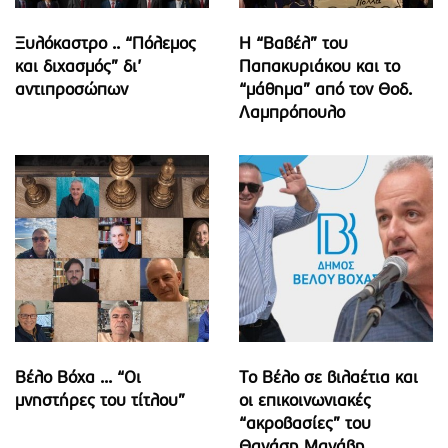
Ξυλόκαστρο .. “Πόλεμος
Η “Βαβέλ” του
και διχασμός” δι’
Παπακυριάκου και το
αντιπροσώπων
“μάθημα” από τον Θοδ.
Λαμπρόπουλο
Βέλο Βόχα ... “Οι
Το Βέλο σε βιλαέτια και
μνηστήρες του τίτλου”
οι επικοινωνιακές
“ακροβασίες” του
Θανάση Μανάβη