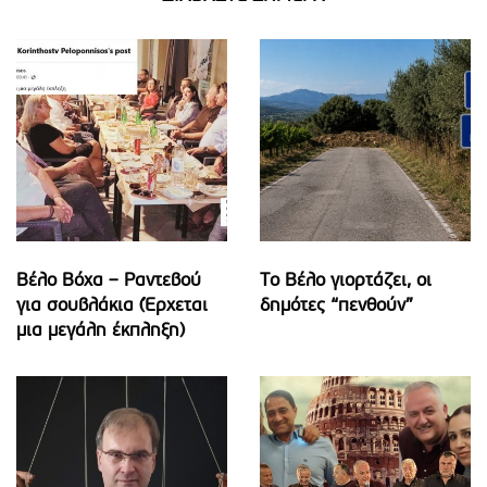
Βέλο Βόχα – Ραντεβού
Το Βέλο γιορτάζει, οι
για σουβλάκια (Έρχεται
δημότες “πενθούν”
μια μεγάλη έκπληξη)