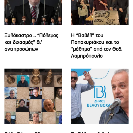
Ξυλόκαστρο .. “Πόλεμος
Η “Βαβέλ” του
και διχασμός” δι’
Παπακυριάκου και το
αντιπροσώπων
“μάθημα” από τον Θοδ.
Λαμπρόπουλο