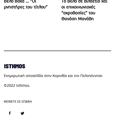
Βέλο Βόχα ... “Οι
Το Βέλο σε βιλαέτια και
μνηστήρες του τίτλου”
οι επικοινωνιακές
“ακροβασίες” του
Θανάση Μανάβη
Eνημερωτική ιστοσελίδα στην Κορινθία και την Πελοπόννησο
©2022 Isthmos.
MEINETE ΣΕ ΕΠΑΦΗ