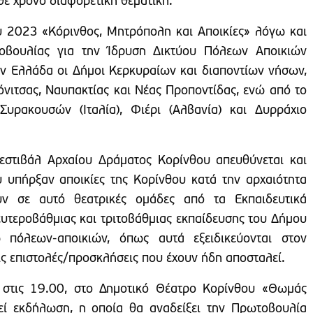
θε χρόνο διαφορετική θεματική.
ου 2023 «Κόρινθος, Μητρόπολη και Αποικίες» λόγω και
τοβουλίας για την Ίδρυση Δικτύου Πόλεων Αποικιών
ην Ελλάδα οι Δήμοι Κερκυραίων και διαποντίων νήσων,
όνιτσας, Ναυπακτίας και Νέας Προποντίδας, ενώ από το
Συρακουσών (Ιταλία), Φιέρι (Αλβανία) και Δυρράχιο
εστιβάλ Αρχαίου Δράματος Κορίνθου απευθύνεται και
 υπήρξαν αποικίες της Κορίνθου κατά την αρχαιότητα
ν σε αυτό θεατρικές ομάδες από τα Εκπαιδευτικά
υτεροβάθμιας και τριτοβάθμιας εκπαίδευσης του Δήμου
πόλεων-αποικιών, όπως αυτά εξειδικεύονται στον
ις επιστολές/προσκλήσεις που έχουν ήδη αποσταλεί.
στις 19.00, στο Δημοτικό Θέατρο Κορίνθου «Θωμάς
ί εκδήλωση, η οποία θα αναδείξει την Πρωτοβουλία