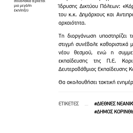
σουβλάκια (Έρχεται
Ίδρυσης Δικτύου Πόλεων: «Κόρ
μια μεγάλη
έκπληξη)
του κ.κ. Δημάρχους και Αντιπ
αρχαιότητα.
Τη διοργάνωση υποστηρίζει 
στιγμή συνέβαλε καθοριστικά μ
νέου θεσμού, ενώ η συμμε
εκπαίδευσης της Π.Ε. Κορ
Δευτεροβάθμιας Εκπαίδευσης Κ
Θα ακολουθήσει τακτική ενημέρ
ETIΚΕΤΕΣ
#ΔΙΕΘΝΈΣ ΝΕΑΝΙ
#ΔΗΜΟΣ ΚΟΡΙΝΘ