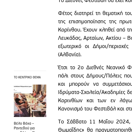
Το Διεθνές Φεστιβάλ θα έχει κά
Φέτος διατηρεί τη θεματική τ
της επισημοποίησης της πρω
Κορίνθου. Έχουν κληθεί από τ
Λευκάδας, Αρταίων, Ακτίου – Β
εξωτερικό οι Δήμοι/περιοχές 
(Αλβανία).
Έτσι το 2ο Διεθνές Νεανικό Φ
πάλι στους Δήμους/Πόλεις που
ΤΟ ΚΕΝΤΡΙΚΟ ΘΕΜΑ
και μπορούν να συμμετάσχου
Ιδρύματα-Σχολεία/Ακαδημίες δε
Κορινθίων και των εν λόγω 
Κανονισμό του Φεστιβάλ και στ
Το Σάββατο 11 Μαΐου 2024, 
Βέλο Βόχα –
Ραντεβού για
Θωμαΐδης» θα πραγματοποιηθε