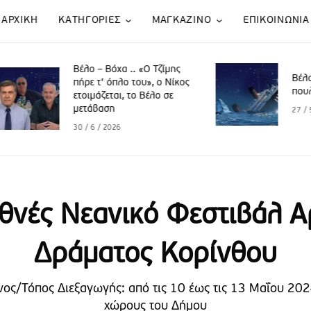
ΑΡΧΙΚΗ
KATΗΓΟΡΙΕΣ
ΜΑΓΚΑΖΙΝΟ
ΕΠΙΚΟΙΝΩΝΙΑ
Βέλο – Βόχα .. «Ο Τζίμης
Βέλο Βόχα .. “Ξηλώ
πήρε τ’ όπλο του», o Νίκος
πουλόβερ” Παπακυ
ετοιμάζεται, το Βέλο σε
μετάβαση
27 / 5 / 2026
30 / 6 / 2026
εθνές Νεανικό Φεστιβάλ Α
Δράματος Κορίνθου
ος/Τόπος Διεξαγωγής: από τις 10 έως τις 13 Μαΐου 202
χώρους του Δήμου