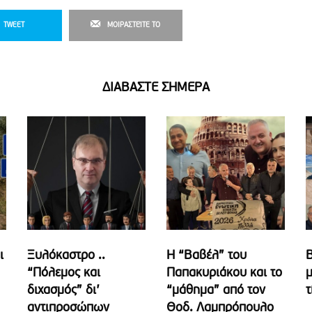
TWEET
ΜΟΙΡΑΣΤΕΊΤΕ ΤΟ
ΔΙΑΒΑΣΤΕ ΣΗΜΕΡΑ
ι
Ξυλόκαστρο ..
Η “Βαβέλ” του
Β
“Πόλεμος και
Παπακυριάκου και το
μ
διχασμός” δι’
“μάθημα” από τον
τ
αντιπροσώπων
Θοδ. Λαμπρόπουλο