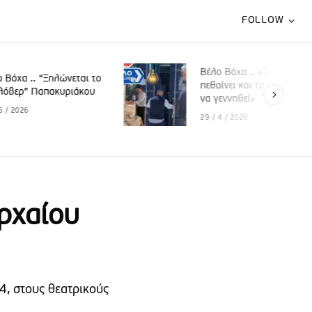
FOLLOW
Βέλο Βόχα .. «Το παλαιό
νεται το
πεθαίνει και το νέο περιμένει
ριάκου
να γεννηθεί»
29 / 4 / 2026
ρχαίου
4, στους θεατρικούς