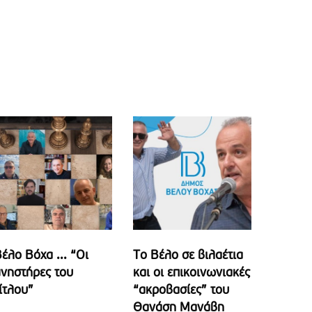
έλο Βόχα ... “Οι
Το Βέλο σε βιλαέτια
νηστήρες του
και οι επικοινωνιακές
ίτλου”
“ακροβασίες” του
Θανάση Μανάβη