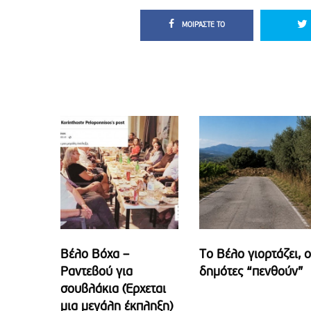
ΜΟΙΡΆΣΤΕ ΤΟ
Βέλο Βόχα –
Το Βέλο γιορτάζει, ο
Ραντεβού για
δημότες “πενθούν”
σουβλάκια (Έρχεται
μια μεγάλη έκπληξη)