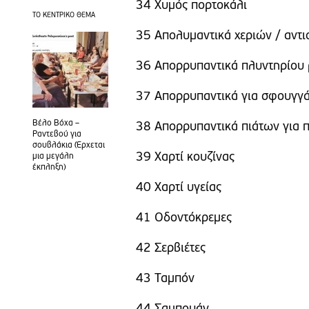
34 Χυμός πορτοκάλι
ΤΟ ΚΕΝΤΡΙΚΟ ΘΕΜΑ
35 Απολυμαντικά χεριών / αντι
36 Απορρυπαντικά πλυντηρίου ρ
37 Απορρυπαντικά για σφουγγά
Βέλο Βόχα –
38 Απορρυπαντικά πιάτων για π
Ραντεβού για
σουβλάκια (Έρχεται
39 Χαρτί κουζίνας
μια μεγάλη
έκπληξη)
40 Χαρτί υγείας
41 Οδοντόκρεμες
42 Σερβιέτες
43 Ταμπόν