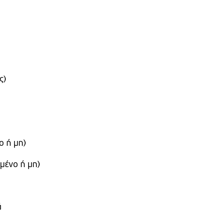
ς)
ο ή μη)
μένο ή μη)
ά