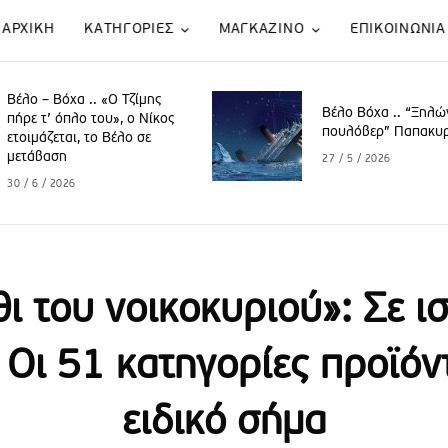
ΑΡΧΙΚΗ
KATΗΓΟΡΙΕΣ
ΜΑΓΚΑΖΙΝΟ
ΕΠΙΚΟΙΝΩΝΙΑ
Βέλο – Βόχα .. «Ο Τζίμης
Βέλο Βόχα .. “Ξηλώ
πήρε τ’ όπλο του», o Νίκος
πουλόβερ” Παπακυ
ετοιμάζεται, το Βέλο σε
μετάβαση
27 / 5 / 2026
30 / 6 / 2026
ι του νοικοκυριού»: Σε ι
 Οι 51 κατηγορίες προϊόν
ειδικό σήμα