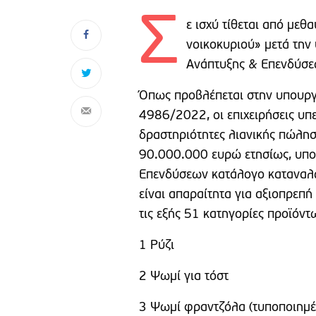
Σ
ε ισχύ τίθεται από μεθ
νοικοκυριού» μετά τη
Ανάπτυξης & Επενδύσε
Όπως προβλέπεται στην υπουργ
4986/2022, οι επιχειρήσεις υ
δραστηριότητες λιανικής πώλησ
90.000.000 ευρώ ετησίως, υπο
Επενδύσεων κατάλογο καταναλω
είναι απαραίτητα για αξιοπρεπή
τις εξής 51 κατηγορίες προϊόντ
1 Ρύζι
2 Ψωμί για τόστ
3 Ψωμί φραντζόλα (τυποποιημ