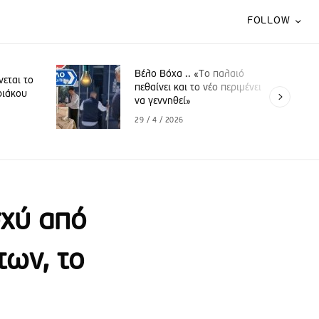
FOLLOW
Βέλο Βόχα .. «Το παλαιό
νεται το
πεθαίνει και το νέο περιμένει
ριάκου
να γεννηθεί»
29 / 4 / 2026
σχύ από
των, το