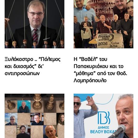
Ξυλόκαστρο .. “Πόλεμος
Η “Βαβέλ” του
και διχασμός” δι’
Παπακυριάκου και το
αντιπροσώπων
“μάθημα” από τον Θοδ.
Λαμπρόπουλο