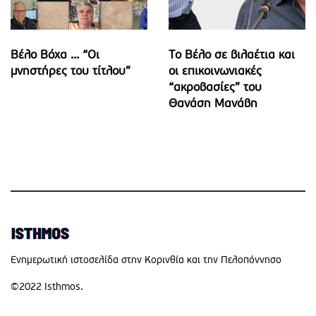
Βέλο Βόχα ... “Οι
Το Βέλο σε βιλαέτια και
μνηστήρες του τίτλου”
οι επικοινωνιακές
“ακροβασίες” του
Θανάση Μανάβη
Eνημερωτική ιστοσελίδα στην Κορινθία και την Πελοπόννησο
©2022 Isthmos.