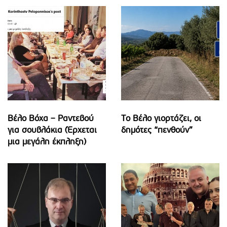
Βέλο Βόχα – Ραντεβού
Το Βέλο γιορτάζει, οι
για σουβλάκια (Έρχεται
δημότες “πενθούν”
μια μεγάλη έκπληξη)